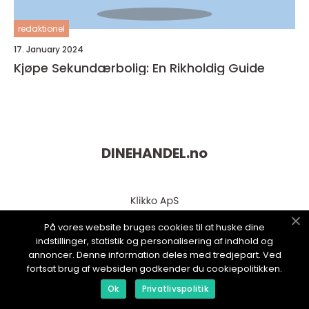
redaktionel
17. January 2024
Kjøpe Sekundærbolig: En Rikholdig Guide
DINEHANDEL.
no
På vores website bruges cookies til at huske dine
indstillinger, statistik og personalisering af indhold og
annoncer. Denne information deles med tredjepart. Ved
fortsat brug af websiden godkender du cookiepolitikken.
Ok
Privatlivspolitik
web:
www.klikko.dk