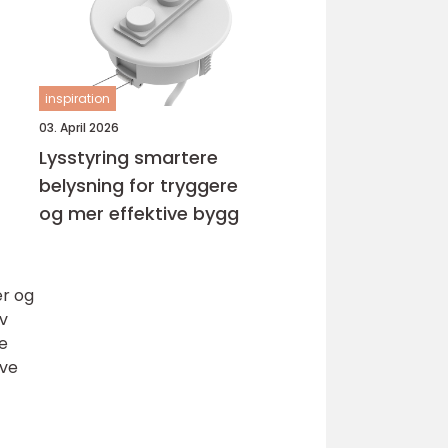
inspiration
03. April 2026
Lysstyring smartere
belysning for tryggere
og mer effektive bygg
er og
v
te
ive