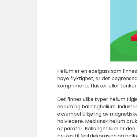
Helium er en edelgass som finnes
høye flyktighet, er det begrensed
komprimerte flasker eller tanker f
Det finnes ulike typer helium tilg
helium og ballonghelium. Industri
eksempel tilkjøling av magnetis
halvledere. Medisinsk helium bruk
apparater. Ballonghelium er den
brukes til festdekorasjon og ball