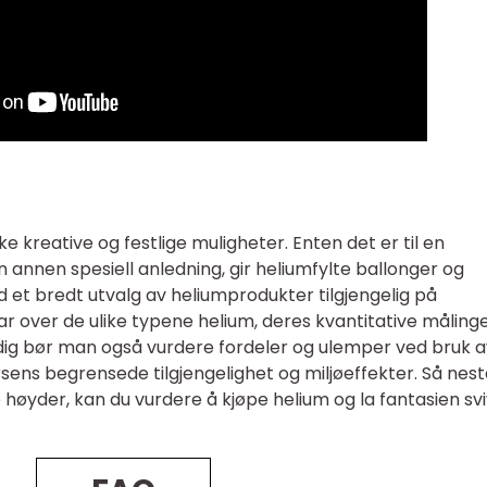
e kreative og festlige muligheter. Enten det er til en
en annen spesiell anledning, gir heliumfylte ballonger og
 et bredt utvalg av heliumprodukter tilgjengelig på
ar over de ulike typene helium, deres kvantitative måling
idig bør man også vurdere fordeler og ulemper ved bruk a
sens begrensede tilgjengelighet og miljøeffekter. Så nes
e høyder, kan du vurdere å kjøpe helium og la fantasien sv