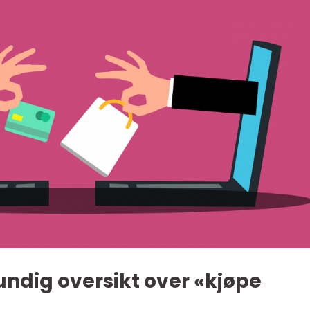
undig oversikt over «kjøpe