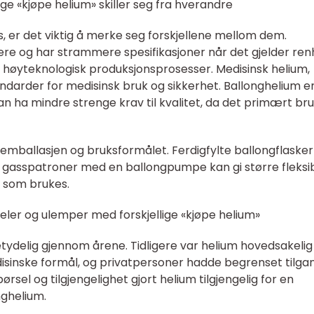
ige «kjøpe helium» skiller seg fra hverandre
, er det viktig å merke seg forskjellene mellom dem.
enere og har strammere spesifikasjoner når det gjelder ren
i høyteknologisk produksjonsprosesser. Medisinsk helium,
ndarder for medisinsk bruk og sikkerhet. Ballonghelium e
kan ha mindre strenge krav til kvalitet, da det primært br
 i emballasjen og bruksformålet. Ferdigfylte ballongflasker
 gasspatroner med en ballongpumpe kan gi større fleksibi
 som brukes.
eler og ulemper med forskjellige «kjøpe helium»
etydelig gjennom årene. Tidligere var helium hovedsakelig
edisinske formål, og privatpersoner hadde begrenset tilgan
ørsel og tilgjengelighet gjort helium tilgjengelig for en
nghelium.