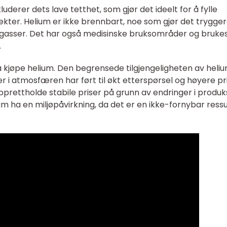
derer dets lave tetthet, som gjør det ideelt for å fylle
kter. Helium er ikke brennbart, noe som gjør det trygger
sser. Det har også medisinske bruksområder og brukes 
.
å kjøpe helium. Den begrensede tilgjengeligheten av heli
i atmosfæren har ført til økt etterspørsel og høyere pri
prettholde stabile priser på grunn av endringer i produk
um ha en miljøpåvirkning, da det er en ikke-fornybar ressu