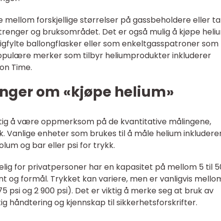
e mellom forskjellige størrelser på gassbeholdere eller ta
renger og bruksområdet. Det er også mulig å kjøpe heliu
digfylte ballongflasker eller som enkeltgasspatroner som
pulære merker som tilbyr heliumprodukter inkluderer
oon Time.
inger om «kjøpe helium»
iktig å være oppmerksom på de kvantitative målingene,
ykk. Vanlige enheter som brukes til å måle helium inkluderer
lum og bar eller psi for trykk.
elig for privatpersoner har en kapasitet på mellom 5 til 5
nt og formål. Trykket kan variere, men er vanligvis mello
5 psi og 2 900 psi). Det er viktig å merke seg at bruk av
ig håndtering og kjennskap til sikkerhetsforskrifter.