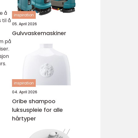
e å
inspiration
til å
05. April 2026
Gulvvaskemaskiner
um på
ser.
sjon
rs.
inspiration
04. April 2026
Oribe shampoo
luksuspleie for alle
hårtyper