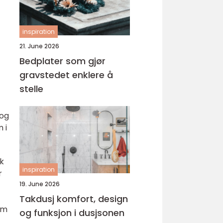
inspiration
21. June 2026
Bedplater som gjør
gravstedet enklere å
stelle
 og
 i
sk
inspiration
r
19. June 2026
Takdusj komfort, design
om
og funksjon i dusjsonen