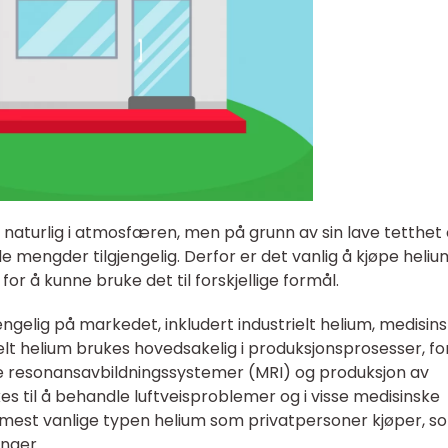
 naturlig i atmosfæren, men på grunn av sin lave tetthet
e mengder tilgjengelig. Derfor er det vanlig å kjøpe helium
or å kunne bruke det til forskjellige formål.
jengelig på markedet, inkludert industrielt helium, medisin
elt helium brukes hovedsakelig i produksjonsprosesser, fo
ke resonansavbildningssystemer (MRI) og produksjon av
es til å behandle luftveisproblemer og i visse medisinske
 mest vanlige typen helium som privatpersoner kjøper, s
onger.