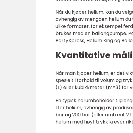
Når du kjøper helium, kan du velg
avhengig av mengden helium du t
ulike formater, for eksempel fer
brukes med en ballongpumpe. Po
PartyXpress, Helium King og Ball
Kvantitative mål
Når man kjøper helium, er det v
spesielt i forhold til volum og tr
(L) eller kubikkmeter (m^3) for vo
En typisk heliumbeholder tilgjeng
liter helium, avhengig av produse
bar og 200 bar (eller omtrent 2 17
helium med høyt trykk krever rikt