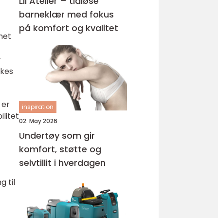
Lil Atelier – tidløse
barneklær med fokus
på komfort og kvalitet
het
r
ukes
 er
inspiration
litet
02. May 2026
Undertøy som gir
komfort, støtte og
selvtillit i hverdagen
g til