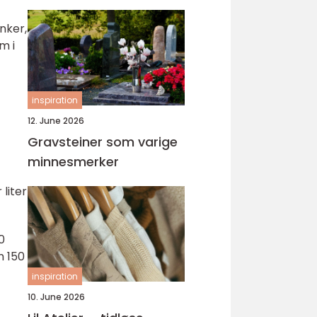
nker,
m i
inspiration
12. June 2026
Gravsteiner som varige
minnesmerker
 liter
0
m 150
inspiration
10. June 2026