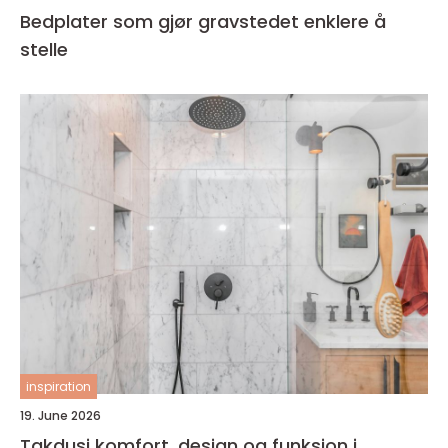
Bedplater som gjør gravstedet enklere å
stelle
inspiration
19. June 2026
Takdusj komfort, design og funksjon i