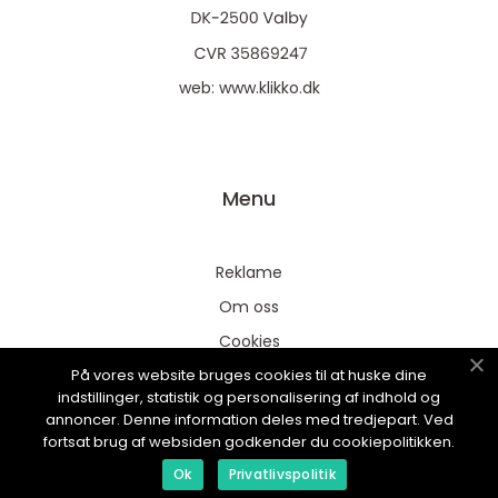
web:
www.klikko.dk
Menu
Reklame
Om oss
Cookies
På vores website bruges cookies til at huske dine
Kontakt Oss
indstillinger, statistik og personalisering af indhold og
Sitemap
annoncer. Denne information deles med tredjepart. Ved
fortsat brug af websiden godkender du cookiepolitikken.
Ok
Privatlivspolitik