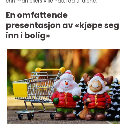
enn man ellers ville hatt råd til alene.
En omfattende
presentasjon av «kjøpe seg
inn i bolig»