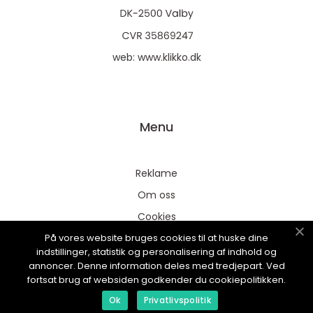
web:
www.klikko.dk
Menu
Reklame
Om oss
Cookies
På vores website bruges cookies til at huske dine
Kontakt Oss
indstillinger, statistik og personalisering af indhold og
Sitemap
annoncer. Denne information deles med tredjepart. Ved
fortsat brug af websiden godkender du cookiepolitikken.
Ok
Privatlivspolitik