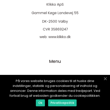
web:
www.klikko.dk
Menu
Reklame
På vores website bruges cookies til at huske dine
Om oss
indstillinger, statistik og personalisering af indhold og
annoncer. Denne information deles med tredjepart. Ved
Cookies
fortsat brug af websiden godkender du cookiepolitikken.
Kontakt Oss
Ok
Privatlivspolitik
Sitemap